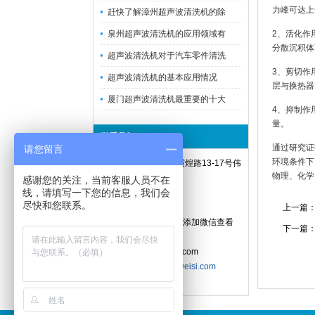
力峰可达上
赶快了解漳州超声波清洗机的除
泉州超声波清洗机的应用领域有
2、活化作
分散沉积体
超声波清洗机对于汽车零件清洗
3、剪切作
超声波清洗机的基本应用情况
层与换热器
厦门超声波清洗机最重要的十大
4、抑制作
量。
联系我们 Contact
通过研究证
请您留言
环境条件下
地址：厦门市同安区霞煌路13-17号伟
物理、化学
思科技园
感谢您的关注，当前客服人员不在
线，请填写一下您的信息，我们会
电话：0592-7770848
尽快和您联系。
手机：13806007350
上一篇
微信：13827222205(添加微信查看
下一篇
更多机器操作视频)
邮件：xmweisi@163.com
网站：
http://www.xmweisi.com