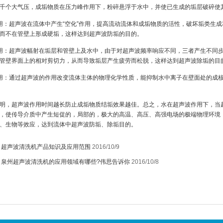
千个大气压，成垢物质在压力峰作用下，粉碎悬浮于水中，并使已生成的垢层破碎使
用：超声波在流体中产生“空化”作用，提高流动流体和成垢物质的活性，破坏垢类生
而不在管壁上形成硬垢，这样达到超声波防垢的目的。
用：超声波幅射在垢层和管壁上及水中，由于对超声波频率响应不同，三者产生不同
管壁界面上的相对剪切力，从而导致垢层产生疲劳而松脱，这样达到超声波除垢的目
用：通过超声波的作用改变流体主体的物理化学性质，能抑制水中离子在壁面处的成
明，超声波作用时间越长防止成垢物质结垢效果越佳。总之，水在超声波作用下，当超
，使传导介质中产生短促的，局部的，极大的高温、高压、高强电场的极端物理环境，
、生物等效应，达到流体中超声波防垢、除垢目的。
：
超声波清洗机产品知识及应用范围
2016/10/9
：
泉州超声波清洗机的应用领域有哪些?伟思告诉你
2016/10/8