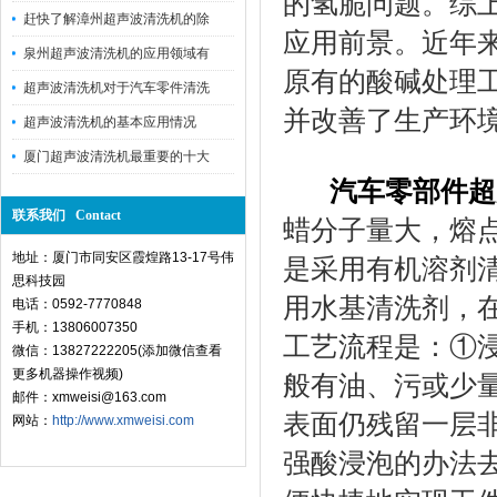
的氢脆问题。综
赶快了解漳州超声波清洗机的除
应用前景。近年
泉州超声波清洗机的应用领域有
原有的酸碱处理
超声波清洗机对于汽车零件清洗
并改善了生产环
超声波清洗机的基本应用情况
厦门超声波清洗机最重要的十大
汽车零部件超
联系我们 Contact
蜡分子量大，熔
地址：厦门市同安区霞煌路13-17号伟
是采用有机溶剂
思科技园
用水基清洗剂，
电话：0592-7770848
手机：13806007350
工艺流程是：①
微信：13827222205(添加微信查看
更多机器操作视频)
般有油、污或少
邮件：xmweisi@163.com
表面仍残留一层
网站：
http://www.xmweisi.com
强酸浸泡的办法