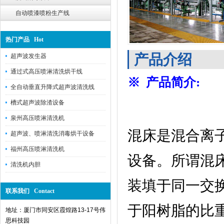
自动喷漆喷粉生产线
热门产品 Hot
产品介绍
超声波发生器
通过式高压喷淋清洗烘干线
※ 产品简介
:
全自动垂直升降式超声波清洗线
槽式超声波除渣设备
泉州高压喷淋清洗机
混床是混合离
超声波、喷淋清洗消毒烘干设备
福州高压喷淋清洗机
设备。所谓混
清洗机内胆
装填于同一交
联系我们 Contact
于阳树脂的比
地址：厦门市同安区霞煌路13-17号伟
思科技园